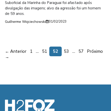
Suboficial da Marinha do Paraguai foi afastado após
divulgação das imagens; alvo da agressão foi um homem
de 59 anos.
Guilherme Wojciechowski
01/02/2023
Page
Page
Page
Page
Page
←
Anterior
1
…
51
52
53
…
57
Próximo
→