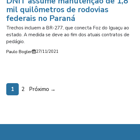
DNIT assume manutenção de 1,8
mil quilômetros de rodovias
federais no Paraná
Trechos incluem a BR-277, que conecta Foz do Iguaçu ao
estado. A medida se deve ao fim dos atuais contratos de
pedágio.
Paulo Bogler
27/11/2021
Page
Page
1
2
Próximo
→