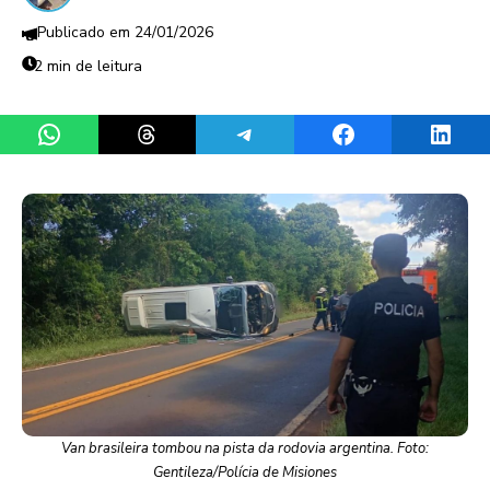
24/01/2026
2 min de leitura
Share on WhatsApp
Share on Threads
Share on Telegram
Share on Facebook
Share 
Van brasileira tombou na pista da rodovia argentina. Foto:
Gentileza/Polícia de Misiones