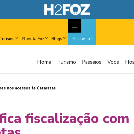
Turismo
Planeta Foz
Blogs
Assine Já
Home
Turismo
Passeios
Voos
Ho
ares nos acessos às Cataratas
fica fiscalização com
atas