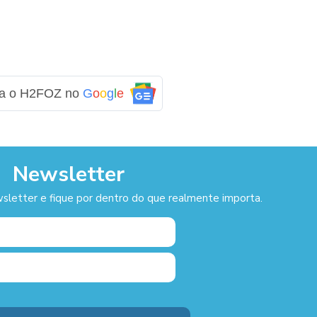
ga o H2FOZ no
G
o
o
g
l
e
Newsletter
sletter e fique por dentro do que realmente importa.