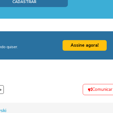
Assine agora!
do quiser.
Comunicar
o
ski