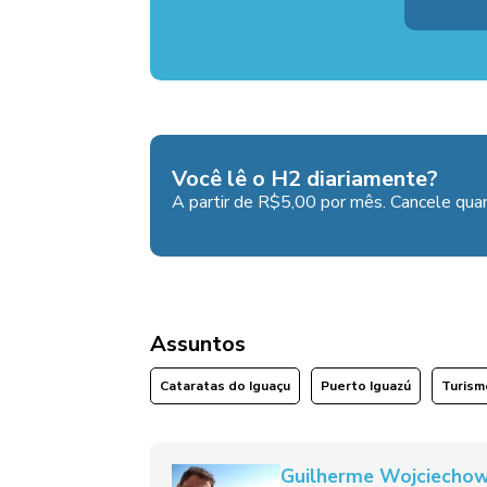
Você lê o H2 diariamente?
A partir de R$5,00 por mês. Cancele quan
Assuntos
Cataratas do Iguaçu
Puerto Iguazú
Turism
Guilherme Wojciechow