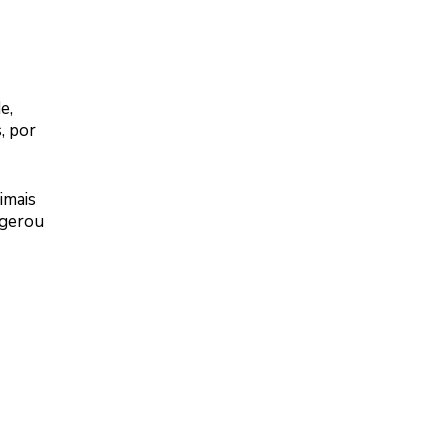
e,
, por
imais
 gerou