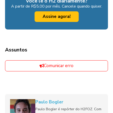
Você lê o H2 diariamente?
A partir de R$5,00 por mês. Cancele quando quiser.
Assine agora!
Assuntos
Comunicar erro
Paulo Bogler
Paulo Bogler é repórter do H2FOZ. Com