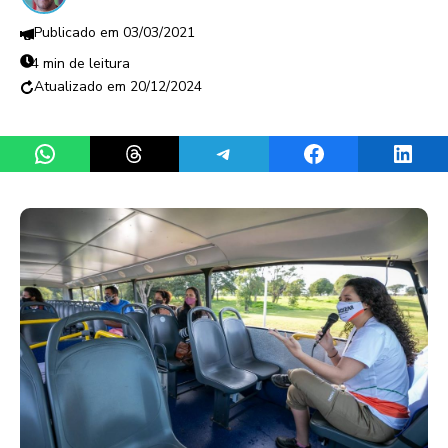
03/03/2021
4 min de leitura
20/12/2024
Share on WhatsApp
Share on Threads
Share on Telegram
Share on Facebook
Share 