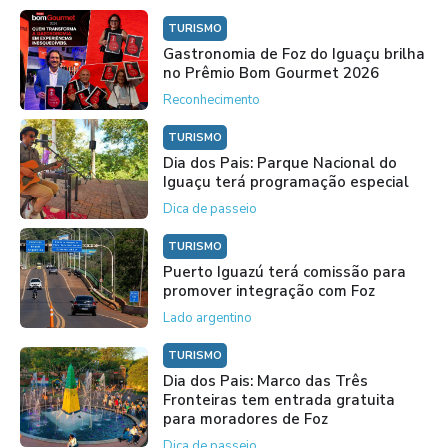
TURISMO
Gastronomia de Foz do Iguaçu brilha
no Prêmio Bom Gourmet 2026
Reconhecimento
TURISMO
Dia dos Pais: Parque Nacional do
Iguaçu terá programação especial
Dica de passeio
TURISMO
Puerto Iguazú terá comissão para
promover integração com Foz
Lado argentino
TURISMO
Dia dos Pais: Marco das Três
Fronteiras tem entrada gratuita
para moradores de Foz
Dica de passeio