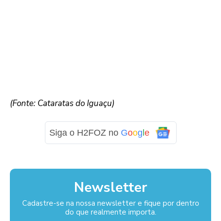
(Fonte: Cataratas do Iguaçu)
Siga o H2FOZ no
G
o
o
g
l
e
Newsletter
Cadastre-se na nossa newsletter e fique por dentro
do que realmente importa.