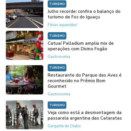
TURISMO
Julho recorde: confira o balanço do
turismo de Foz do Iguaçu
Férias aquecidas!
TURISMO
Catuaí Palladium amplia mix de
operações com Divino Fogão
Gastronomia
TURISMO
Restaurante do Parque das Aves é
reconhecido no Prêmio Bom
Gourmet
Gastronomia
TURISMO
Veja como está a desmontagem da
passarela argentina das Cataratas
Garganta do Diabo