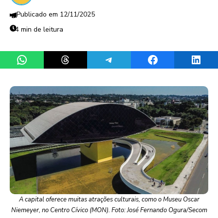
12/11/2025
4 min de leitura
Share on WhatsApp
Share on Threads
Share on Telegram
Share on Facebook
Share 
A capital oferece muitas atrações culturais, como o Museu Oscar
Niemeyer, no Centro Cívico (MON). Foto: José Fernando Ogura/Secom