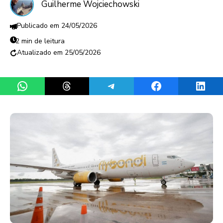
Guilherme Wojciechowski
24/05/2026
2 min de leitura
25/05/2026
Share on WhatsApp
Share on Threads
Share on Telegram
Share on Facebook
Share 