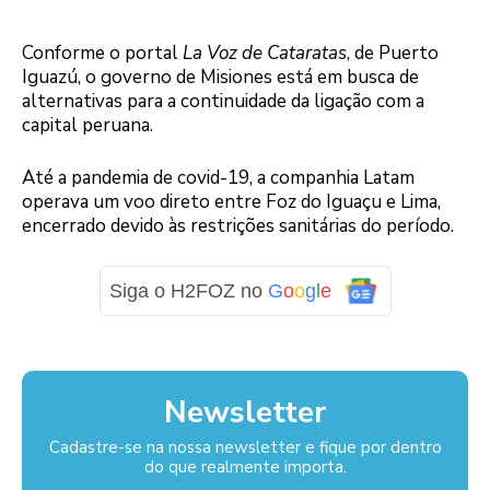
Conforme o portal
La Voz de Cataratas
, de Puerto
Iguazú, o governo de Misiones está em busca de
alternativas para a continuidade da ligação com a
capital peruana.
Até a pandemia de covid-19, a companhia Latam
operava um voo direto entre Foz do Iguaçu e Lima,
encerrado devido às restrições sanitárias do período.
Siga o H2FOZ no
G
o
o
g
l
e
Newsletter
Cadastre-se na nossa newsletter e fique por dentro
do que realmente importa.