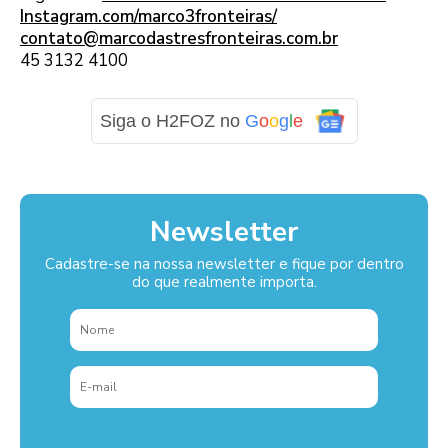
Instagram.com/marco3fronteiras/
contato@marcodastresfronteiras.com.br
45 3132 4100
Siga o H2FOZ no
G
o
o
g
l
e
Newsletter
Cadastre-se na nossa newsletter e fique por dentro
do que realmente importa.