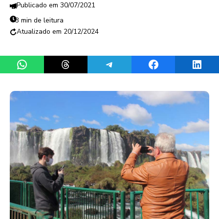
30/07/2021
3 min de leitura
20/12/2024
Share on WhatsApp
Share on Threads
Share on Telegram
Share on Facebook
Share 