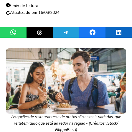
3 min de leitura
16/08/2024
Share on WhatsApp
Share on Threads
Share on Telegram
Share on Facebook
Share 
As opções de restaurantes e de pratos são as mais variadas, que
refletem tudo que está ao redor na região - (Créditos: iStock/
FilippoBacci)