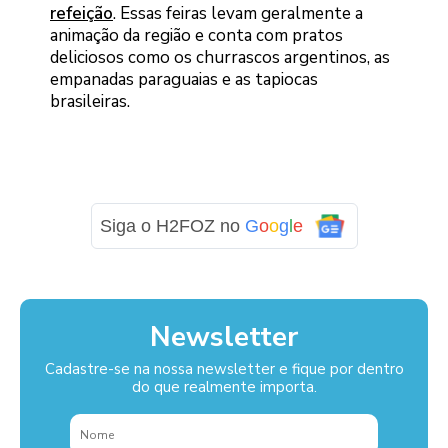
refeição
. Essas feiras levam geralmente a
animação da região e conta com pratos
deliciosos como os churrascos argentinos, as
empanadas paraguaias e as tapiocas
brasileiras.
Siga o H2FOZ no
G
o
o
g
l
e
Newsletter
Cadastre-se na nossa newsletter e fique por dentro
do que realmente importa.