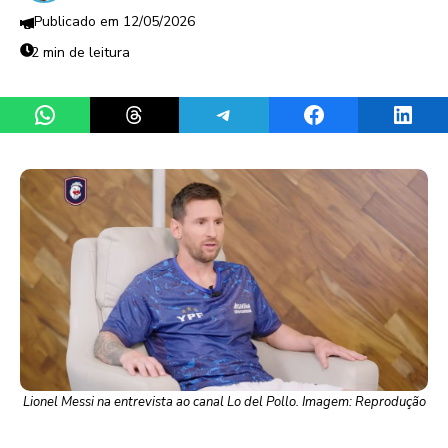
12/05/2026
2 min de leitura
Share on WhatsApp
Share on Threads
Share on Telegram
Share on Facebook
Share 
Lionel Messi na entrevista ao canal Lo del Pollo. Imagem: Reprodução