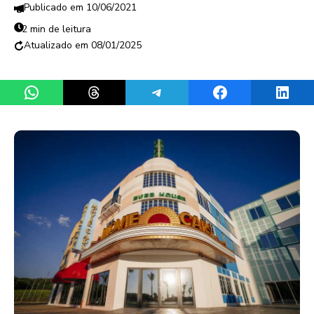
10/06/2021
2 min de leitura
08/01/2025
Share on WhatsApp
Share on Threads
Share on Telegram
Share on Facebook
Share 