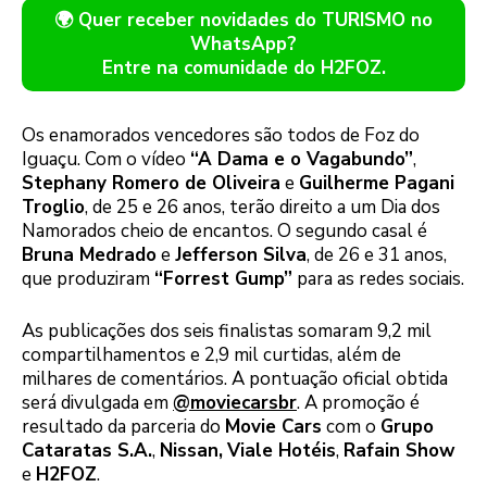
🌍 Quer receber novidades do TURISMO no
WhatsApp?
Entre na comunidade do H2FOZ.
Os enamorados vencedores são todos de Foz do
Iguaçu. Com o vídeo
“A Dama e o Vagabundo”
,
Stephany Romero de Oliveira
e
Guilherme Pagani
Troglio
, de 25 e 26 anos, terão direito a um Dia dos
Namorados cheio de encantos. O segundo casal é
Bruna Medrado
e
Jefferson Silva
, de 26 e 31 anos,
que produziram
“Forrest Gump”
para as redes sociais.
As publicações dos seis finalistas somaram 9,2 mil
compartilhamentos e 2,9 mil curtidas, além de
milhares de comentários. A pontuação oficial obtida
será divulgada em
@moviecarsbr
. A promoção é
resultado da parceria do
Movie Cars
com o
Grupo
Cataratas S.A.
,
Nissan,
Viale Hotéis
,
Rafain Show
e
H2FOZ
.