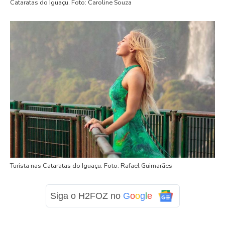
Cataratas do Iguaçu. Foto: Caroline Souza
Turista nas Cataratas do Iguaçu. Foto: Rafael Guimarães
Siga o H2FOZ no
G
o
o
g
l
e