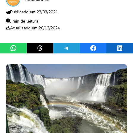
23/03/2021
3 min de leitura
20/12/2024
Share on WhatsApp
Share on Threads
Share on Telegram
Share on Facebook
Share 