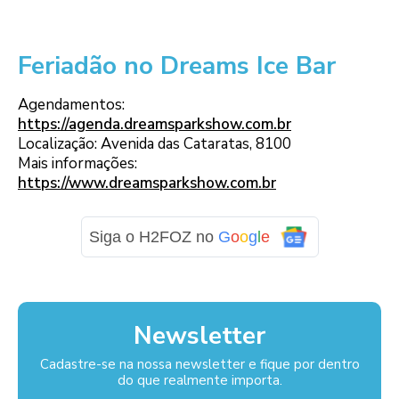
Feriadão no Dreams Ice Bar
Agendamentos:
https://agenda.dreamsparkshow.com.br
Localização: Avenida das Cataratas, 8100
Mais informações:
https://www.dreamsparkshow.com.br
Siga o H2FOZ no
G
o
o
g
l
e
Newsletter
Cadastre-se na nossa newsletter e fique por dentro
do que realmente importa.