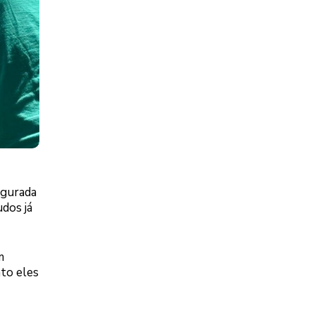
ugurada
udos já
m
to eles