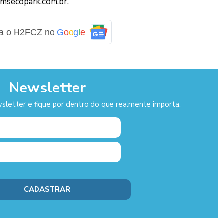
msecopark.com.br.
ga o H2FOZ no
G
o
o
g
l
e
Newsletter
sletter e fique por dentro do que realmente importa.