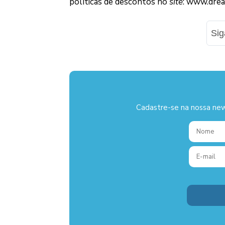
políticas de descontos no
site
: www.drea
Si
Cadastre-se na nossa new