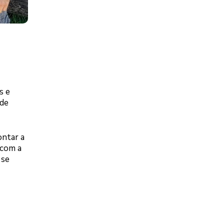
s e
 de
ontar a
 com a
 se