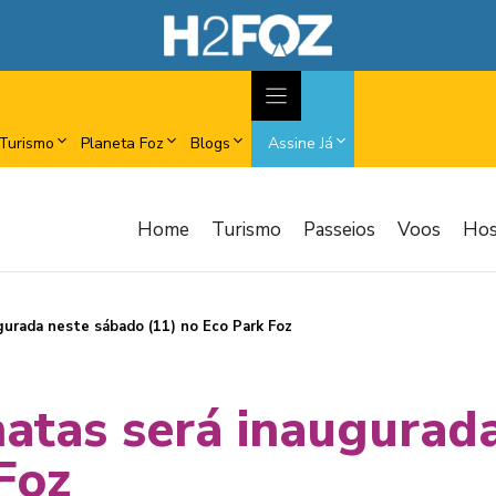
Turismo
Planeta Foz
Blogs
Assine Já
Home
Turismo
Passeios
Voos
Ho
gurada neste sábado (11) no Eco Park Foz
matas será inaugurad
Foz