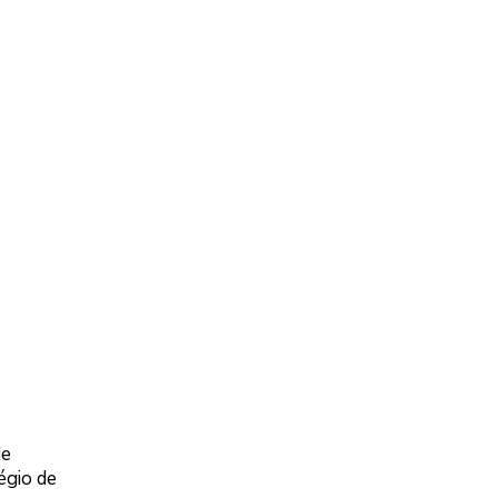
de
égio de