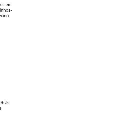
des em
uinhos-
ário,
9h às
e