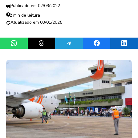
02/09/2022
2 min de leitura
03/01/2025
Share on WhatsApp
Share on Threads
Share on Telegram
Share on Facebook
Share 