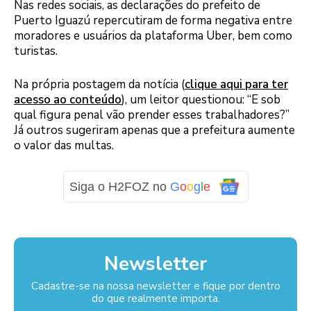
Nas redes sociais, as declarações do prefeito de
Puerto Iguazú repercutiram de forma negativa entre
moradores e usuários da plataforma Uber, bem como
turistas.
Na própria postagem da notícia (
clique aqui para ter
acesso ao conteúdo
), um leitor questionou: “E sob
qual figura penal vão prender esses trabalhadores?”
Já outros sugeriram apenas que a prefeitura aumente
o valor das multas.
Siga o H2FOZ no
G
o
o
g
l
e
Newsletter
Cadastre-se na nossa newsletter e fique por dentro
do que realmente importa.