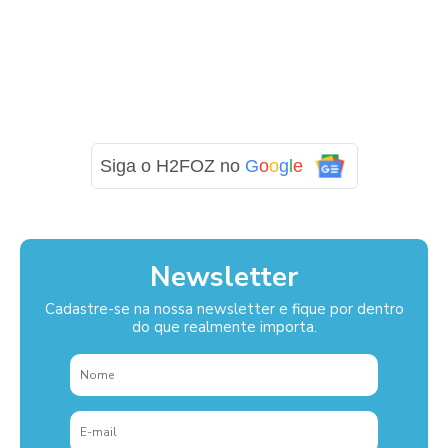
Siga o H2FOZ no
G
o
o
g
l
e
Newsletter
Cadastre-se na nossa newsletter e fique por dentro
do que realmente importa.