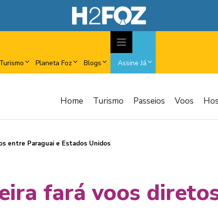
Turismo
Planeta Foz
Blogs
Assine Já
Home
Turismo
Passeios
Voos
Ho
tos entre Paraguai e Estados Unidos
ira fará voos direto