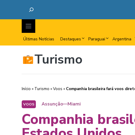
Últimas Notícias
Destaques
Paraguai
Argentina
Turismo
Início
»
Turismo
»
Voos
»
Companhia brasileira fará voos dire
Assunção—Miami
VOOS
Companhia brasile
Estados Unidos