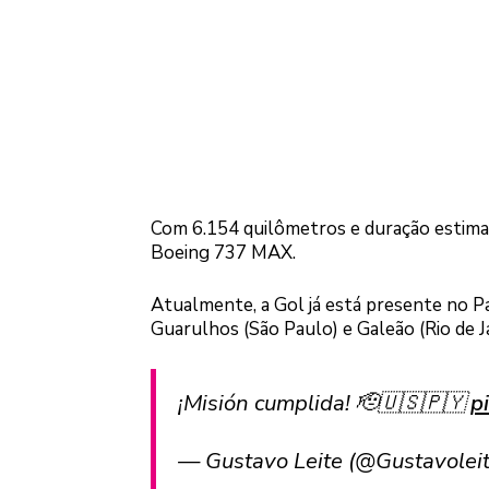
Com 6.154 quilômetros e duração estimad
Boeing 737 MAX.
Atualmente, a Gol já está presente no 
Guarulhos (São Paulo) e Galeão (Rio de J
¡Misión cumplida! 🫡🇺🇸🇵🇾
p
— Gustavo Leite (@Gustavolei