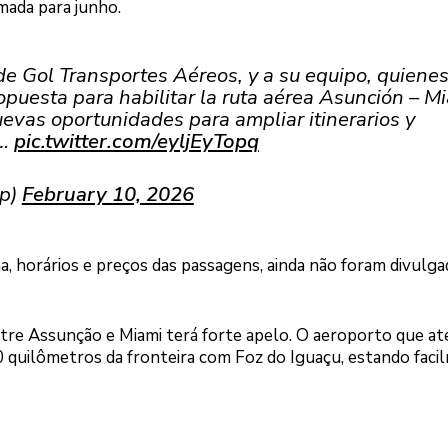
mada para junho.
Logo
 de Gol Transportes Aéreos, y a su equipo, quiene
puesta para habilitar la ruta aérea Asunción – Mi
vas oportunidades para ampliar itinerarios y
n…
pic.twitter.com/eyljEyTopq
ap)
February 10, 2026
, horários e preços das passagens, ainda não foram divulg
ntre Assunção e Miami terá forte apelo. O aeroporto que at
00 quilômetros da fronteira com Foz do Iguaçu, estando fac