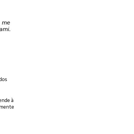
s me
ami.
ados
ende à
ilmente