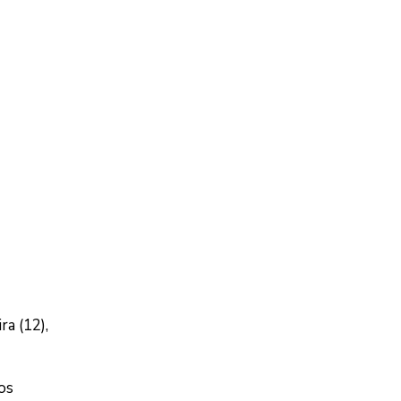
ra (12),
os