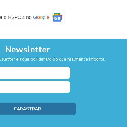
ga o H2FOZ no
G
o
o
g
l
e
Newsletter
sletter e fique por dentro do que realmente importa.