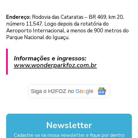
Endereço:
Rodovia das Cataratas – BR 469, km 20,
número 11.547. Logo depois da rotatória do
Aeroporto Internacional, a menos de 900 metros do
Parque Nacional do Iguaçu.
Informações e ingressos:
www.wonderparkfoz.com.br
Siga o H2FOZ no
G
o
o
g
l
e
Newsletter
Cadastre-se na nossa newsletter e fique por dentro