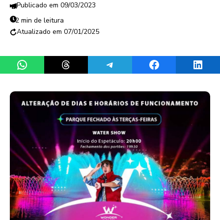
09/03/2023
2 min de leitura
07/01/2025
Share on WhatsApp
Share on Threads
Share on Telegram
Share on Facebook
Share 