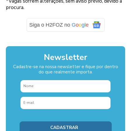
*Vagas sofrem alterações, sem aviso prévio, devido à
procura.
Siga o H2FOZ no
G
o
o
g
l
e
Newsletter
Cadastre-se na nossa newsletter e fique por dentro
do que realmente importa.