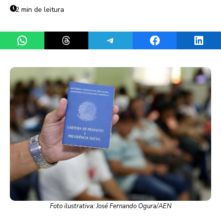
2 min de leitura
Share on WhatsApp
Share on Threads
Share on Telegram
Share on Facebook
Share 
Foto ilustrativa: José Fernando Ogura/AEN