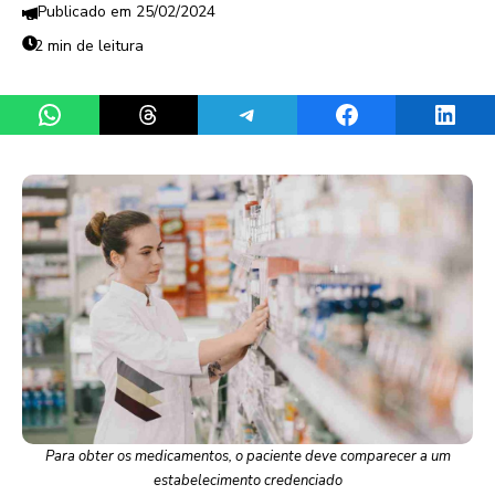
25/02/2024
2 min de leitura
Share on WhatsApp
Share on Threads
Share on Telegram
Share on Facebook
Share 
Para obter os medicamentos, o paciente deve comparecer a um
estabelecimento credenciado