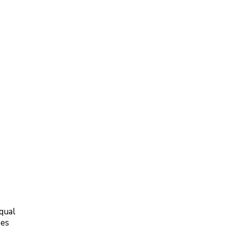
 qual
ões