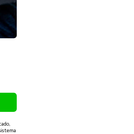
cado,
sistema