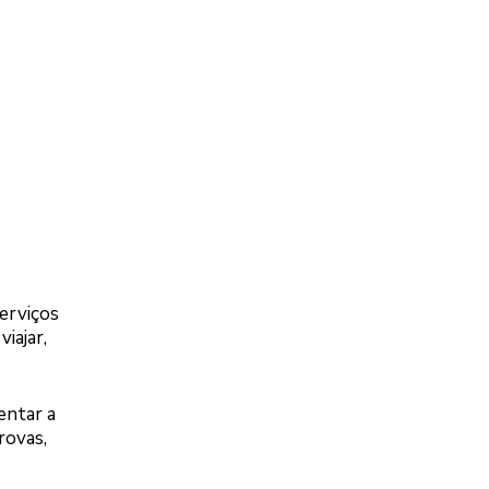
Serviços
iajar,
entar a
rovas,