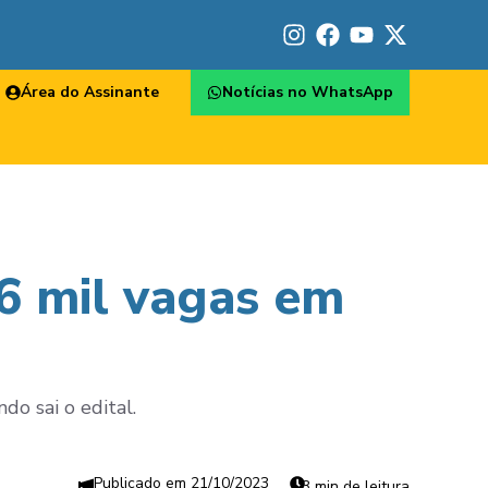
Área do Assinante
Notícias no WhatsApp
,6 mil vagas em
do sai o edital.
21/10/2023
3 min de leitura