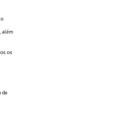
lo
, além
dos os
m de