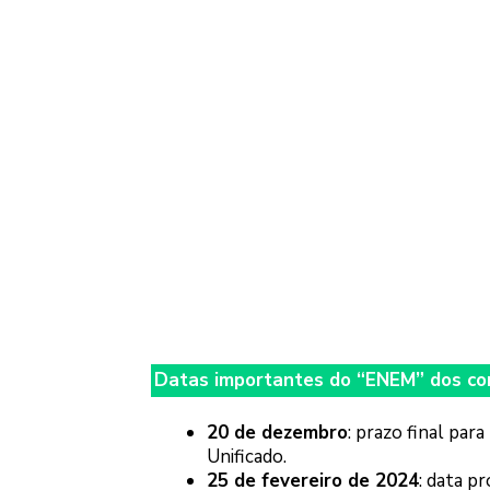
Datas importantes do “ENEM” dos con
20 de dezembro
: prazo final par
Unificado.
25 de fevereiro de 2024
: data p