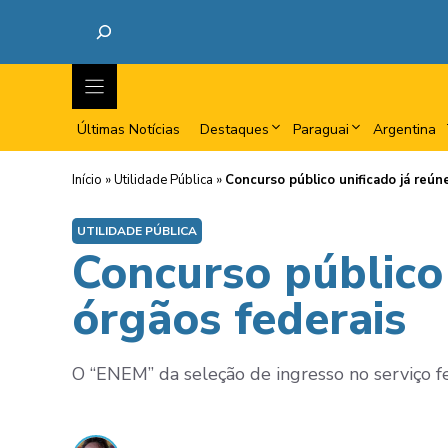
Últimas Notícias
Destaques
Paraguai
Argentina
Início
»
Utilidade Pública
»
Concurso público unificado já reún
UTILIDADE PÚBLICA
Concurso público 
órgãos federais
O “ENEM” da seleção de ingresso no serviço fe