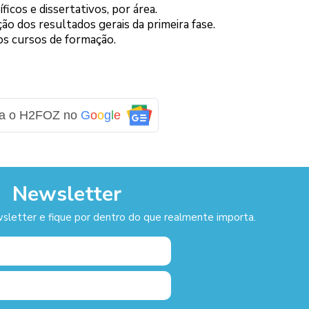
icos e dissertativos, por área.
ção dos resultados gerais da primeira fase.
 dos cursos de formação.
ga o H2FOZ no
G
o
o
g
l
e
Newsletter
sletter e fique por dentro do que realmente importa.