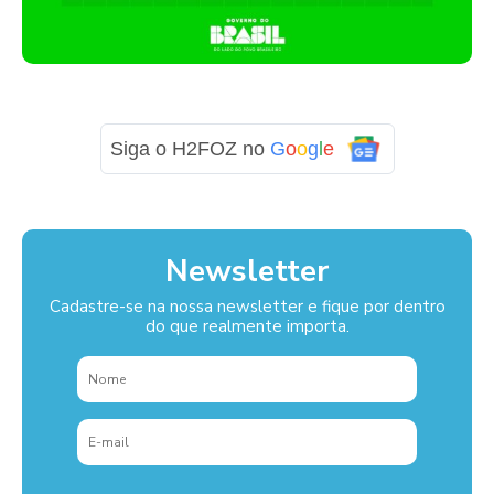
Siga o H2FOZ no
G
o
o
g
l
e
Newsletter
Cadastre-se na nossa newsletter e fique por dentro
do que realmente importa.