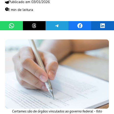
03/01/2026
2 min de leitura
Share on WhatsApp
Share on Threads
Share on Telegram
Share on Facebook
Share 
Certames são de órgãos vinculados ao governo federal - foto