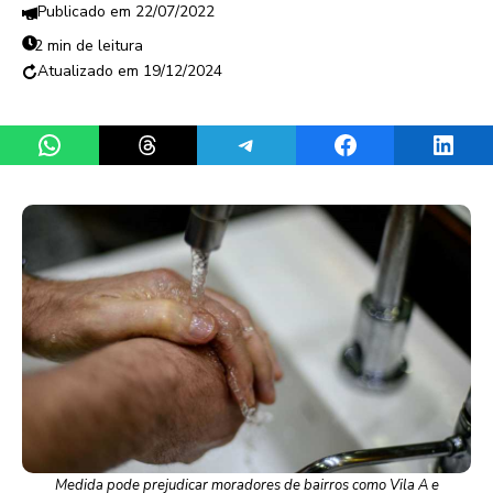
22/07/2022
2 min de leitura
19/12/2024
Share on WhatsApp
Share on Threads
Share on Telegram
Share on Facebook
Share 
Medida pode prejudicar moradores de bairros como Vila A e