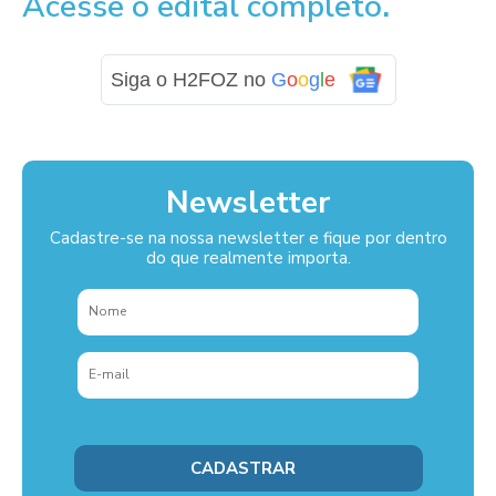
Acesse o edital completo
.
Siga o H2FOZ no
G
o
o
g
l
e
Newsletter
Cadastre-se na nossa newsletter e fique por dentro
do que realmente importa.