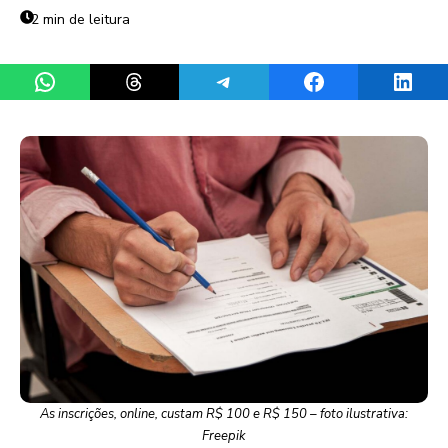
2 min de leitura
Share on WhatsApp
Share on Threads
Share on Telegram
Share on Facebook
Share 
As inscrições, online, custam R$ 100 e R$ 150 – foto ilustrativa:
Freepik