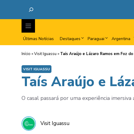
Últimas Notícias
Destaques
Paraguai
Argentina
Início
»
Visit Iguassu
»
Taís Araújo e Lázaro Ramos em Foz do
VISIT IGUASSU
Taís Araújo e Lá
O casal passará por uma experiência imersiva 
Visit Iguassu