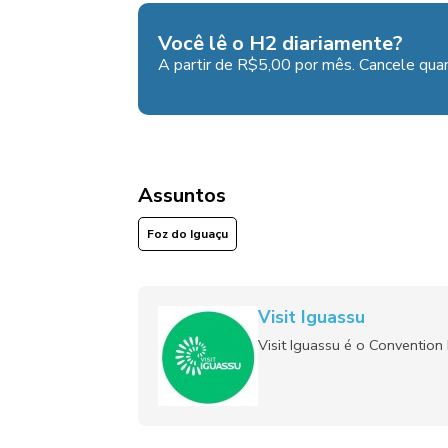
Você lê o H2 diariamente?
A partir de R$5,00 por mês. Cancele quan
Assuntos
Foz do Iguaçu
Visit Iguassu
Visit Iguassu é o Convention