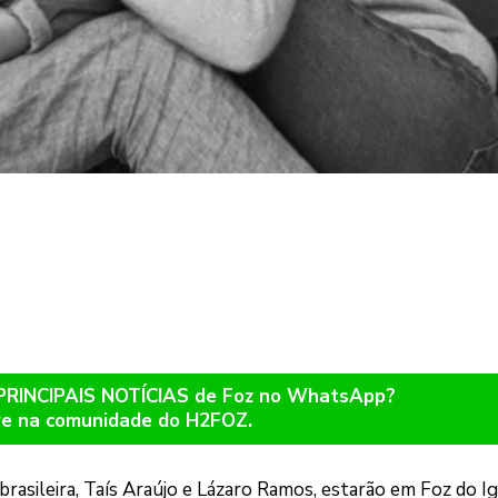
 PRINCIPAIS NOTÍCIAS de Foz no WhatsApp?
re na comunidade do H2FOZ.
brasileira, Taís Araújo e Lázaro Ramos, estarão em Foz do I