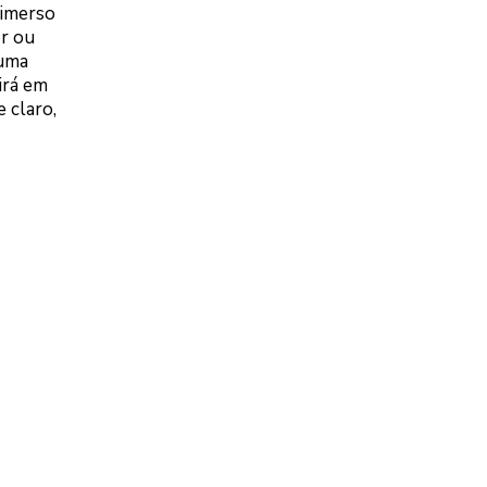
 imerso
or ou
 uma
irá em
 claro,