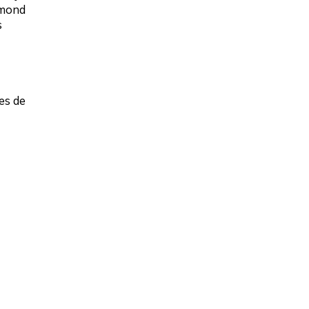
lmond
s
es de