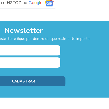
ga o H2FOZ no
G
o
o
g
l
e
Newsletter
sletter e fique por dentro do que realmente importa.