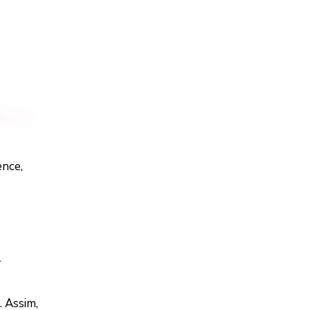
ence,
l
. Assim,