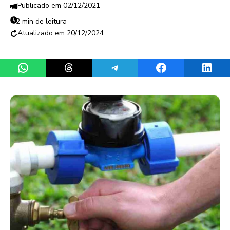
02/12/2021
2 min de leitura
20/12/2024
Share on WhatsApp
Share on Threads
Share on Telegram
Share on Facebook
Share 