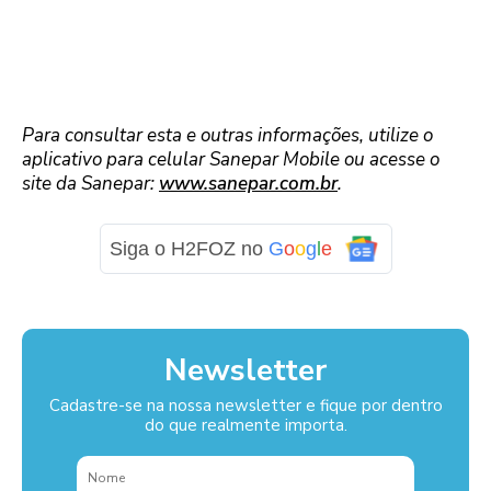
Para consultar esta e outras informações, utilize o
aplicativo para celular Sanepar Mobile ou acesse o
site da Sanepar:
www.sanepar.com.br
.
Siga o H2FOZ no
G
o
o
g
l
e
Newsletter
Cadastre-se na nossa newsletter e fique por dentro
do que realmente importa.