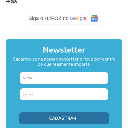
Alep)
Siga o H2FOZ no
G
o
o
g
l
e
Newsletter
Cadastre-se na nossa newsletter e fique por dentro
do que realmente importa.