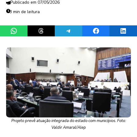
07/05/2026
3 min de leitura
Share on WhatsApp
Share on Threads
Share on Telegram
Share on Facebook
Share 
Projeto prevê atuação integrada do estado com municípios. Foto:
Valdir Amaral/Alep