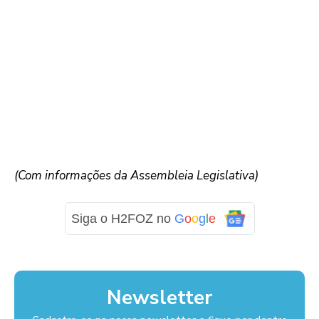
(Com informações da Assembleia Legislativa)
Siga o H2FOZ no
G
o
o
g
l
e
Newsletter