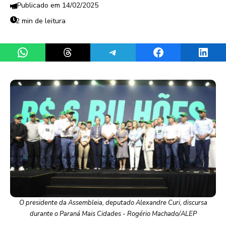
14/02/2025
2 min de leitura
Share on WhatsApp
Share on Threads
Share on Telegram
Share on Facebook
Share 
O presidente da Assembleia, deputado Alexandre Curi, discursa
durante o Paraná Mais Cidades - Rogério Machado/ALEP