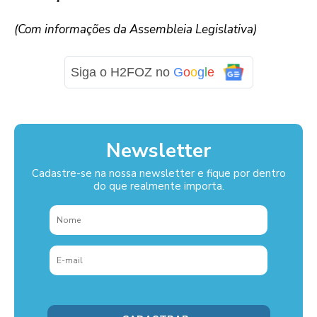
(Com informações da Assembleia Legislativa)
Siga o H2FOZ no
G
o
o
g
l
e
Newsletter
Cadastre-se na nossa newsletter e fique por dentro
do que realmente importa.