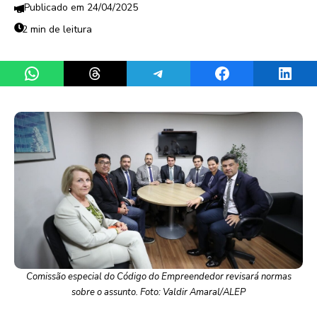
24/04/2025
2 min de leitura
Share on WhatsApp
Share on Threads
Share on Telegram
Share on Facebook
Share 
Comissão especial do Código do Empreendedor revisará normas
sobre o assunto. Foto: Valdir Amaral/ALEP