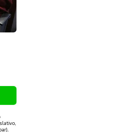
o
lativo,
ar).