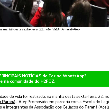
 na manhã desta sexta-feira, 22. Foto: Valdir Amaral/Alep
 PRINCIPAIS NOTÍCIAS de Foz no WhatsApp?
re na comunidade do H2FOZ.
ade de vida foi realizado, na manhã desta sexta-feira, 22, n
o Paraná
– AlepPromovido em parceria com a Escola do Legis
es e integrantes da Associação dos Celíacos do Paraná (Acelp