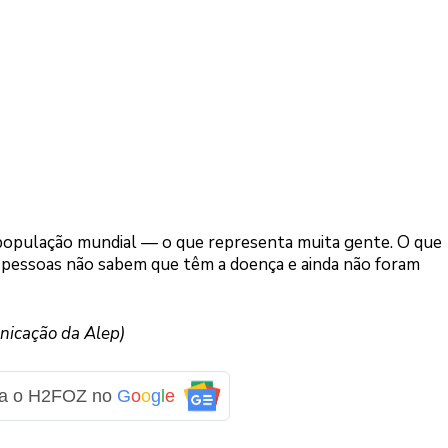
 população mundial — o que representa muita gente. O que
 pessoas não sabem que têm a doença e ainda não foram
nicação da Alep)
ga o H2FOZ no
G
o
o
g
l
e