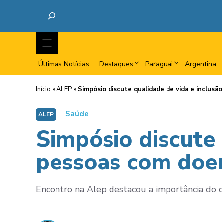
Últimas Notícias
Destaques
Paraguai
Argentina
Início
»
ALEP
»
Simpósio discute qualidade de vida e inclusã
Saúde
ALEP
Simpósio discute 
pessoas com doen
Encontro na Alep destacou a importância do d