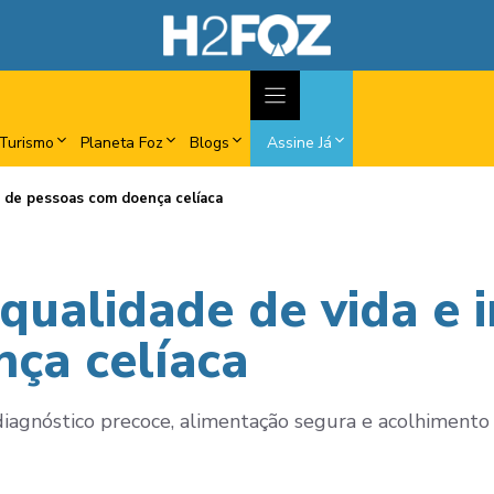
Turismo
Planeta Foz
Blogs
Assine Já
o de pessoas com doença celíaca
qualidade de vida e 
ça celíaca
iagnóstico precoce, alimentação segura e acolhimento