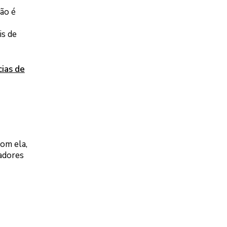
ão é
is de
cias de
com ela,
tadores