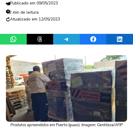
09/05/2023
2 min de leitura
12/05/2023
Share on WhatsApp
Share on Threads
Share on Telegram
Share on Facebook
Share 
Produtos apreendidos em Puerto Iguazú. Imagem: Gentileza/AFIP