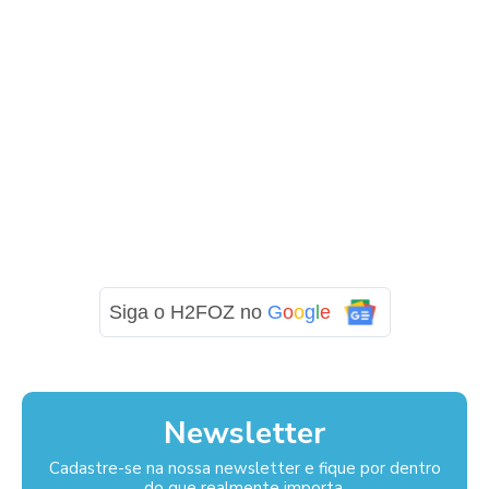
Siga o H2FOZ no
G
o
o
g
l
e
Newsletter
Cadastre-se na nossa newsletter e fique por dentro
do que realmente importa.