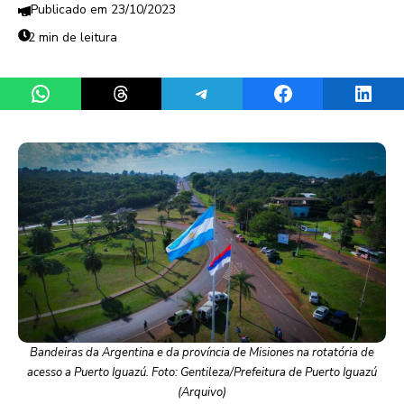
23/10/2023
2 min de leitura
Share on WhatsApp
Share on Threads
Share on Telegram
Share on Facebook
Share 
Bandeiras da Argentina e da província de Misiones na rotatória de
acesso a Puerto Iguazú. Foto: Gentileza/Prefeitura de Puerto Iguazú
(Arquivo)