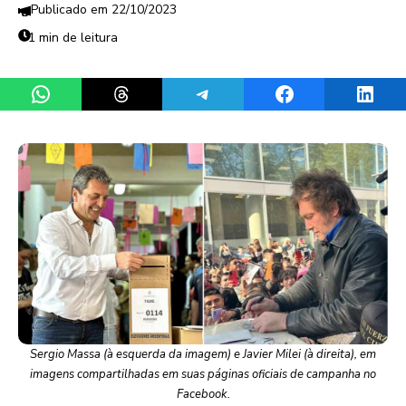
22/10/2023
1 min de leitura
Share on WhatsApp
Share on Threads
Share on Telegram
Share on Facebook
Share 
Sergio Massa (à esquerda da imagem) e Javier Milei (à direita), em
imagens compartilhadas em suas páginas oficiais de campanha no
Facebook.