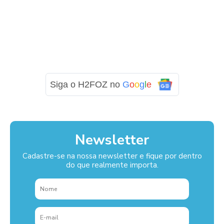
Siga o H2FOZ no
G
o
o
g
l
e
Newsletter
Cadastre-se na nossa newsletter e fique por dentro
do que realmente importa.