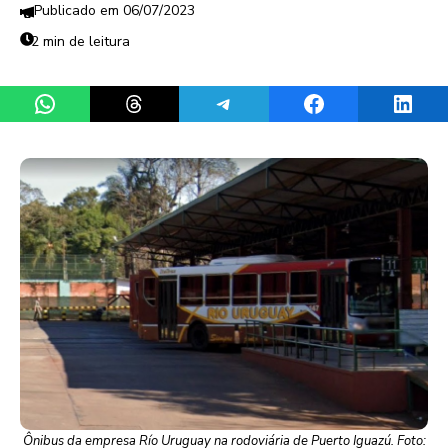
06/07/2023
2 min de leitura
Share on WhatsApp
Share on Threads
Share on Telegram
Share on Facebook
Share 
Ônibus da empresa Río Uruguay na rodoviária de Puerto Iguazú. Foto: