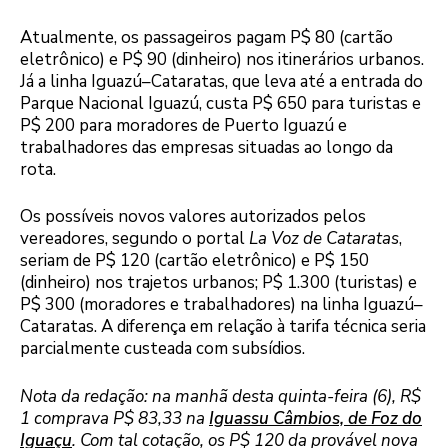
Atualmente, os passageiros pagam P$ 80 (cartão
eletrônico) e P$ 90 (dinheiro) nos itinerários urbanos.
Já a linha Iguazú–Cataratas, que leva até a entrada do
Parque Nacional Iguazú, custa P$ 650 para turistas e
P$ 200 para moradores de Puerto Iguazú e
trabalhadores das empresas situadas ao longo da
rota.
Os possíveis novos valores autorizados pelos
vereadores, segundo o portal
La Voz de Cataratas
,
seriam de P$ 120 (cartão eletrônico) e P$ 150
(dinheiro) nos trajetos urbanos; P$ 1.300 (turistas) e
P$ 300 (moradores e trabalhadores) na linha Iguazú–
Cataratas. A diferença em relação à tarifa técnica seria
parcialmente custeada com subsídios.
Nota da redação: na manhã desta quinta-feira (6), R$
1 comprava P$ 83,33 na
Iguassu Câmbios, de Foz do
Iguaçu
. Com tal cotação, os P$ 120 da provável nova