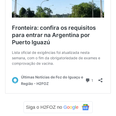
Siga o H2FOZ no
G
o
o
g
l
e