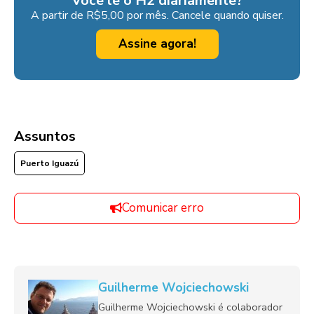
Você lê o H2 diariamente?
A partir de R$5,00 por mês. Cancele quando quiser.
Assine agora!
Assuntos
Puerto Iguazú
Comunicar erro
Guilherme Wojciechowski
Guilherme Wojciechowski é colaborador