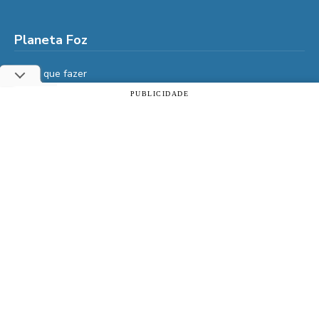
Planeta Foz
Foz, o que fazer
Diga Aí
PUBLICIDADE
Utilizamos cookies essenciais e tecnologias semelhantes de
É da Vida
acordo com a nossa Política de Privacidade e, ao continuar
navegando, você concorda com estas condições.
Vidas do Iguaçu
História
ACEITAR
Política de privacidade
Cultura
Veja também
Assine | PIX
Assine | Cartão de crédito
Doe qualquer valor