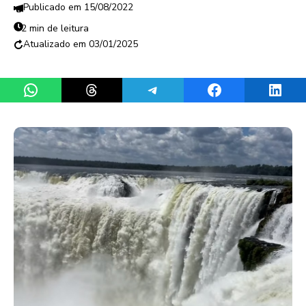
15/08/2022
2 min de leitura
03/01/2025
Share on WhatsApp
Share on Threads
Share on Telegram
Share on Facebook
Share 