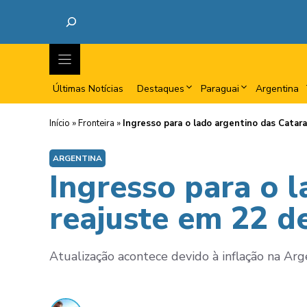
Últimas Notícias
Destaques
Paraguai
Argentina
Início
»
Fronteira
»
Ingresso para o lado argentino das Catar
ARGENTINA
Ingresso para o l
reajuste em 22 d
Atualização acontece devido à inflação na A