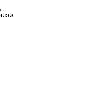
o a
el pela