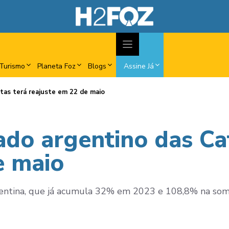
Turismo
Planeta Foz
Blogs
Assine Já
atas terá reajuste em 22 de maio
ado argentino das Ca
e maio
rgentina, que já acumula 32% em 2023 e 108,8% na so