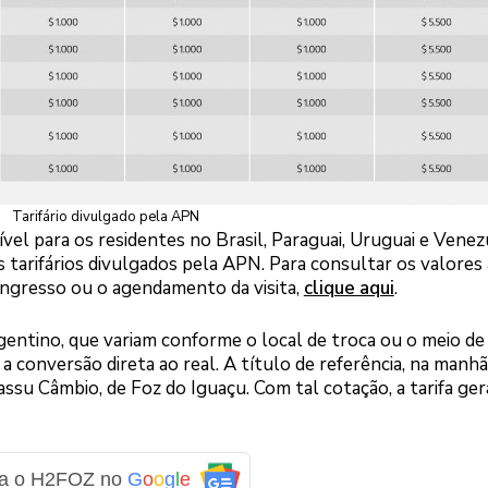
Tarifário divulgado pela APN
vel para os residentes no Brasil, Paraguai, Uruguai e Venez
tarifários divulgados pela APN. Para consultar os valores 
ingresso ou o agendamento da visita,
clique aqui
.
gentino, que variam conforme o local de troca ou o meio de
a conversão direta ao real. A título de referência, na manhã
ssu Câmbio, de Foz do Iguaçu. Com tal cotação, a tarifa gera
ga o H2FOZ no
G
o
o
g
l
e