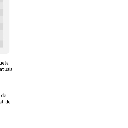
uela,
atuais,
 de
l, de