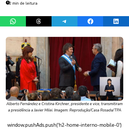
2 min de leitura
Share on WhatsApp
Share on Threads
Share on Telegram
Share on Facebook
Share 
Alberto Fernández e Cristina Kirchner, presidente e vice, transmitiram
a presidência a Javier Milei. Imagem: Reprodução/Casa Rosada/TPA