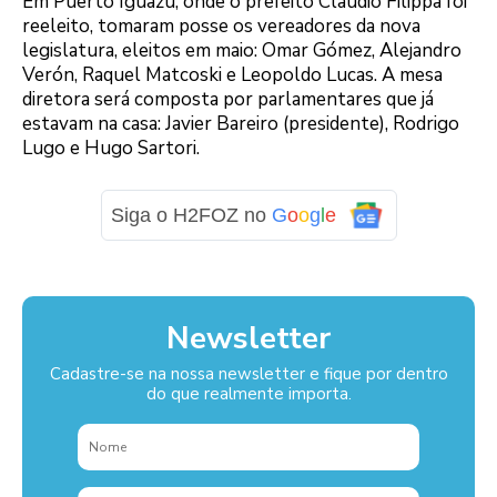
Em Puerto Iguazú, onde o prefeito Claudio Filippa foi
reeleito, tomaram posse os vereadores da nova
legislatura, eleitos em maio: Omar Gómez, Alejandro
Verón, Raquel Matcoski e Leopoldo Lucas. A mesa
diretora será composta por parlamentares que já
estavam na casa: Javier Bareiro (presidente), Rodrigo
Lugo e Hugo Sartori.
Siga o H2FOZ no
G
o
o
g
l
e
Newsletter
Cadastre-se na nossa newsletter e fique por dentro
do que realmente importa.