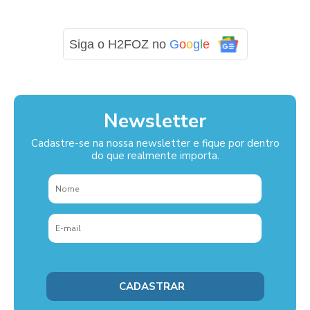
Siga o H2FOZ no
G
o
o
g
l
e
Newsletter
Cadastre-se na nossa newsletter e fique por dentro
do que realmente importa.