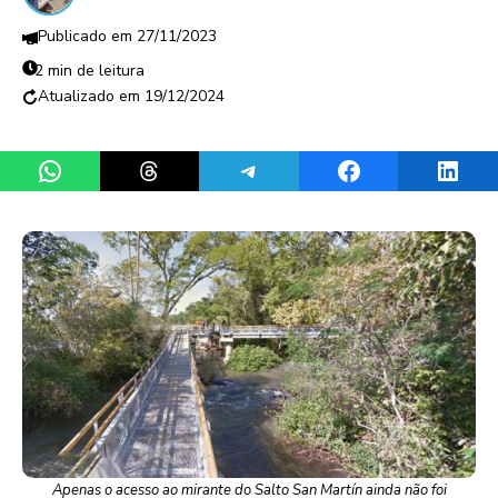
27/11/2023
2 min de leitura
19/12/2024
Share on WhatsApp
Share on Threads
Share on Telegram
Share on Facebook
Share 
Apenas o acesso ao mirante do Salto San Martín ainda não foi