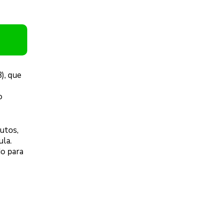
), que
o
utos,
la.
do para