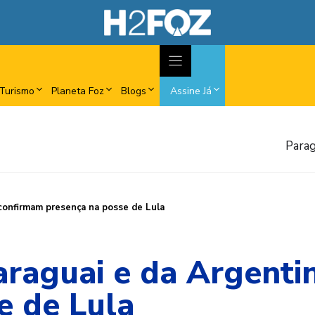
Turismo
Planeta Foz
Blogs
Assine Já
Parag
confirmam presença na posse de Lula
araguai e da Argent
e de Lula