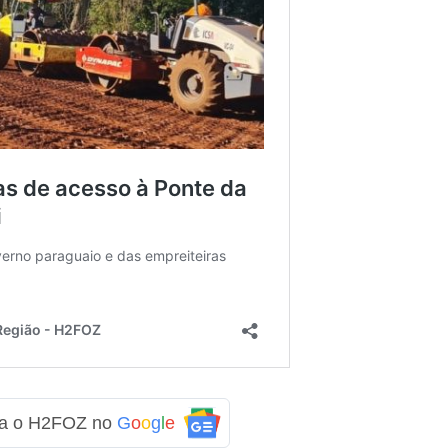
ga o H2FOZ no
G
o
o
g
l
e