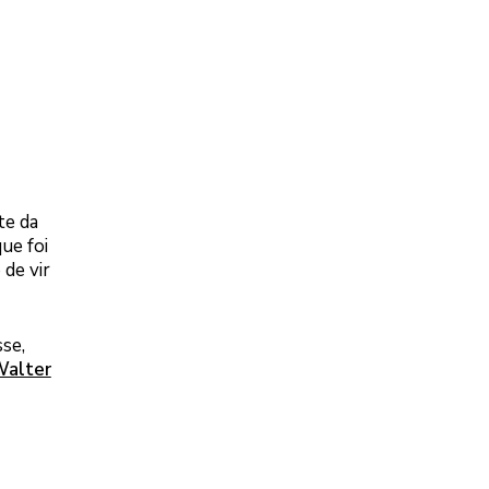
te da
ue foi
de vir
se,
Walter