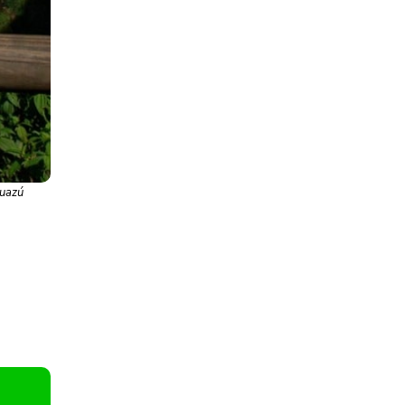
guazú