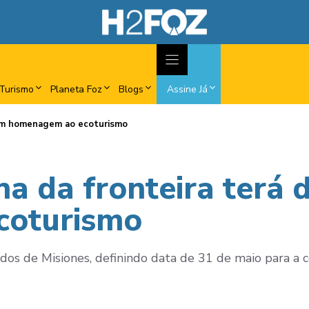
Turismo
Planeta Foz
Blogs
Assine Já
a em homenagem ao ecoturismo
na da fronteira terá 
coturismo
dos de Misiones, definindo data de 31 de maio para a