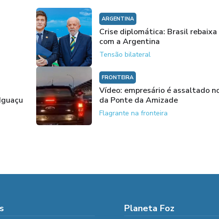
ARGENTINA
Crise diplomática: Brasil rebaixa
com a Argentina
Tensão bilateral
FRONTEIRA
Vídeo: empresário é assaltado no
 Iguaçu
da Ponte da Amizade
Flagrante na fronteira
s
Planeta Foz