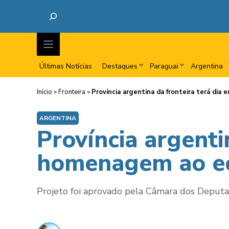
Últimas Notícias
Destaques
Paraguai
Argentina
Início
»
Fronteira
»
Província argentina da fronteira terá di
ARGENTINA
Província argenti
homenagem ao e
Projeto foi aprovado pela Câmara dos Deputa