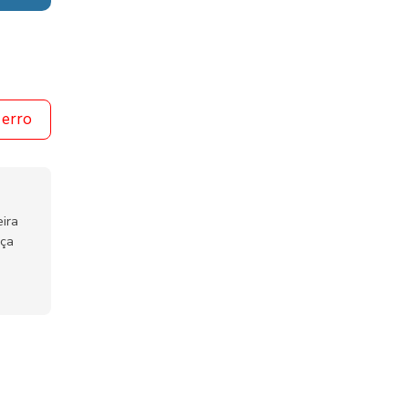
 erro
ira
nça