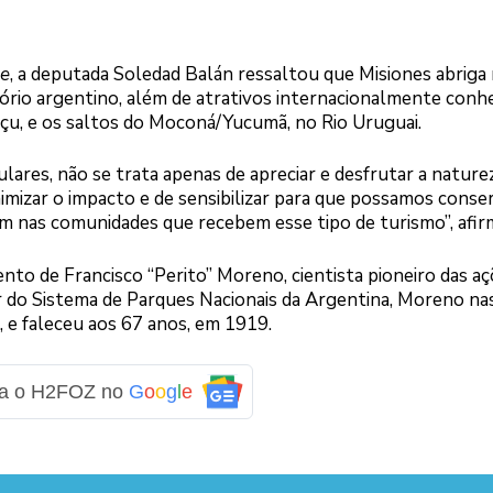
ne
, a deputada Soledad Balán ressaltou que Misiones abriga 
tório argentino, além de atrativos internacionalmente conhe
açu, e os saltos do Moconá/Yucumã, no Rio Uruguai.
lares, não se trata apenas de apreciar e desfrutar a naturez
imizar o impacto e de sensibilizar para que possamos conse
m nas comunidades que recebem esse tipo de turismo”, afir
ento de Francisco “Perito” Moreno, cientista pioneiro das a
r do Sistema de Parques Nacionais da Argentina, Moreno na
 e faleceu aos 67 anos, em 1919.
ga o H2FOZ no
G
o
o
g
l
e