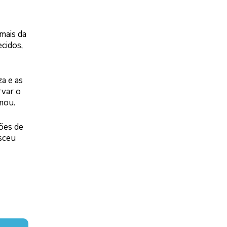
mais da
cidos,
a e as
rvar o
mou.
ções de
sceu