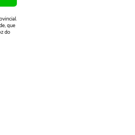
ovincial
de, que
oz do