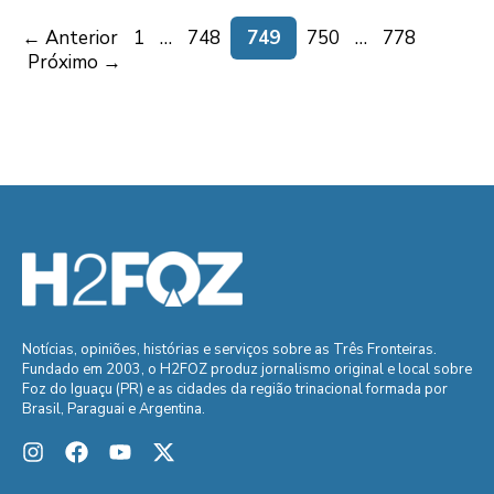
Page
Page
Page
Page
Page
←
Anterior
1
…
748
749
750
…
778
Próximo
→
Notícias, opiniões, histórias e serviços sobre as Três Fronteiras.
Fundado em 2003, o H2FOZ produz jornalismo original e local sobre
Foz do Iguaçu (PR) e as cidades da região trinacional formada por
Brasil, Paraguai e Argentina.