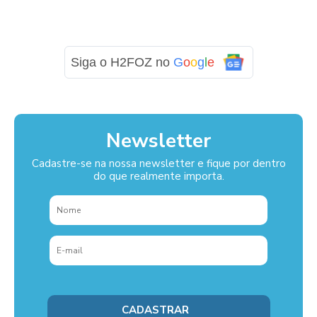
Siga o H2FOZ no
G
o
o
g
l
e
Newsletter
Cadastre-se na nossa newsletter e fique por dentro
do que realmente importa.