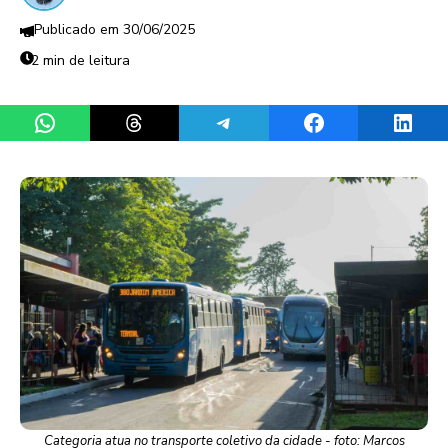
30/06/2025
2 min de leitura
Share on WhatsApp
Share on Threads
Share on Telegram
Share on Facebook
Share 
Categoria atua no transporte coletivo da cidade - foto: Marcos