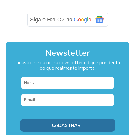
Siga o H2FOZ no
G
o
o
g
l
e
Newsletter
Cadastre-se na nossa newsletter e fique por dentro
do que realmente importa.