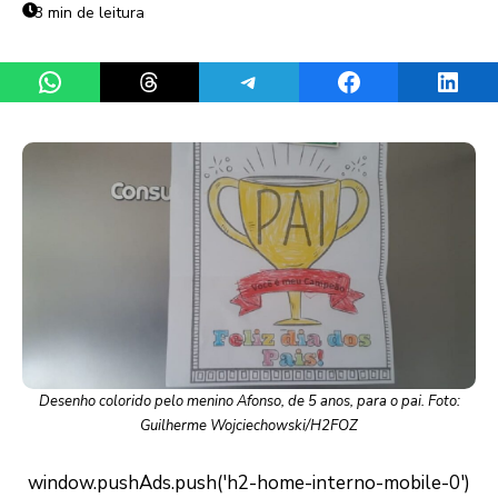
3 min de leitura
Share on WhatsApp
Share on Threads
Share on Telegram
Share on Facebook
Share 
Desenho colorido pelo menino Afonso, de 5 anos, para o pai. Foto:
Guilherme Wojciechowski/H2FOZ