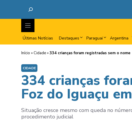
Últimas Notícias
Destaques
Paraguai
Argentina
Início
»
Cidade
»
334 crianças foram registradas sem o nome
CIDADE
334 crianças for
Foz do Iguaçu e
Situação cresce mesmo com queda no número d
procedimento judicial