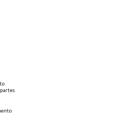
ito
 partes
imento