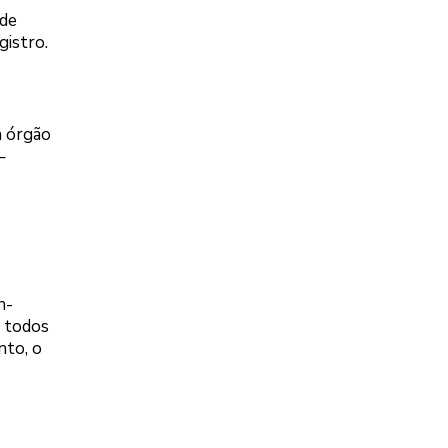
ade
gistro.
m órgão
–
n-
m todos
nto, o