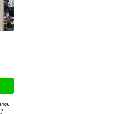
ança,
em