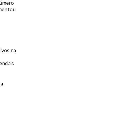
número
umentou
tivos na
enciais
ra