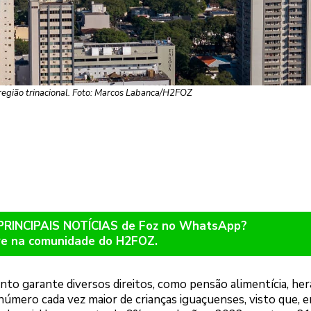
egião trinacional. Foto: Marcos Labanca/H2FOZ
 PRINCIPAIS NOTÍCIAS de Foz no WhatsApp?
re na comunidade do H2FOZ.
nto garante diversos direitos, como pensão alimentícia, her
número cada vez maior de crianças iguaçuenses, visto que, 