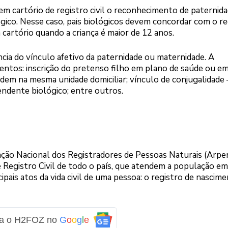
m cartório de registro civil o reconhecimento de paternid
ógico. Nesse caso, pais biológicos devem concordar com o re
cartório quando a criança é maior de 12 anos.
ência do vínculo afetivo da paternidade ou maternidade. A
entos: inscrição do pretenso filho em plano de saúde ou e
esidem na mesma unidade domiciliar; vínculo de conjugalidade 
ndente biológico; entre outros.
ção Nacional dos Registradores de Pessoas Naturais (Arpe
de Registro Civil de todo o país, que atendem a população e
cipais atos da vida civil de uma pessoa: o registro de nascime
ga o H2FOZ no
G
o
o
g
l
e