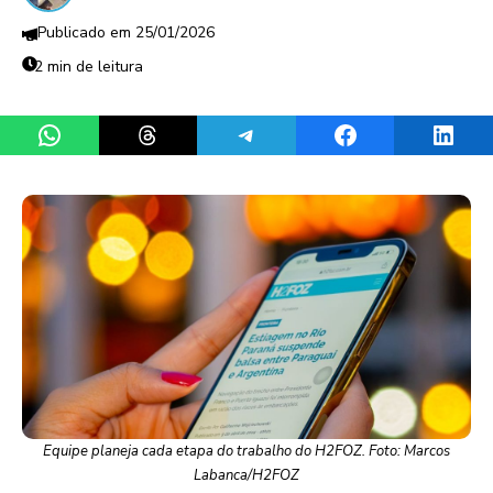
25/01/2026
2 min de leitura
Share on WhatsApp
Share on Threads
Share on Telegram
Share on Facebook
Share 
Equipe planeja cada etapa do trabalho do H2FOZ. Foto: Marcos
Labanca/H2FOZ