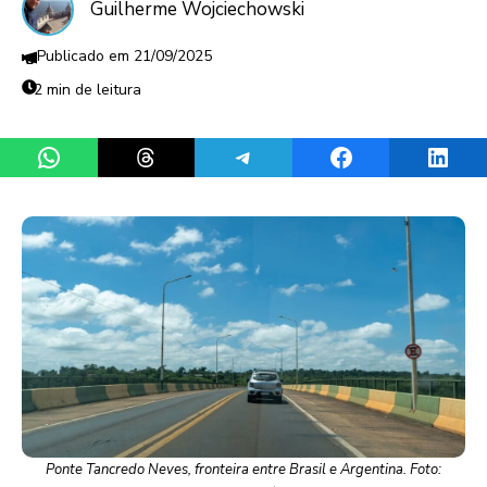
Guilherme Wojciechowski
21/09/2025
2 min de leitura
Share on WhatsApp
Share on Threads
Share on Telegram
Share on Facebook
Share 
Ponte Tancredo Neves, fronteira entre Brasil e Argentina. Foto: