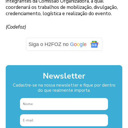
integrantes da Comissão Organizadora, a qual
coordenará os trabalhos de mobilização, divulgação,
credenciamento, logística e realização do evento.
(Codefoz)
Siga o H2FOZ no
G
o
o
g
l
e
Newsletter
Cadastre-se na nossa newsletter e fique por dentro
do que realmente importa.