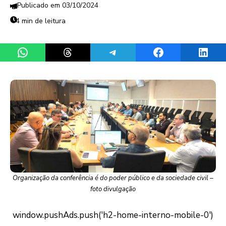
03/10/2024
4 min de leitura
Share on WhatsApp
Share on Threads
Share on Telegram
Share on Facebook
Share 
Organização da conferência é do poder público e da sociedade civil –
foto divulgação